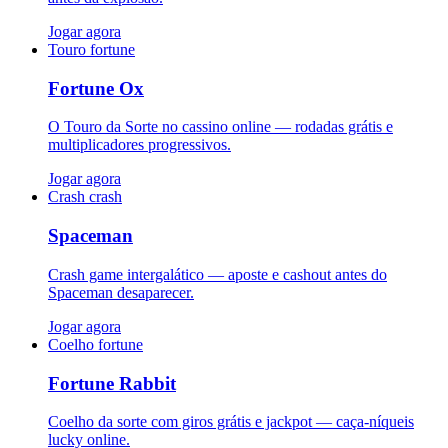
Jogar agora
Touro
fortune
Fortune Ox
O Touro da Sorte no cassino online — rodadas grátis e
multiplicadores progressivos.
Jogar agora
Crash
crash
Spaceman
Crash game intergalático — aposte e cashout antes do
Spaceman desaparecer.
Jogar agora
Coelho
fortune
Fortune Rabbit
Coelho da sorte com giros grátis e jackpot — caça-níqueis
lucky online.