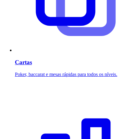
Cartas
Poker, baccarat e mesas rápidas para todos os níveis.