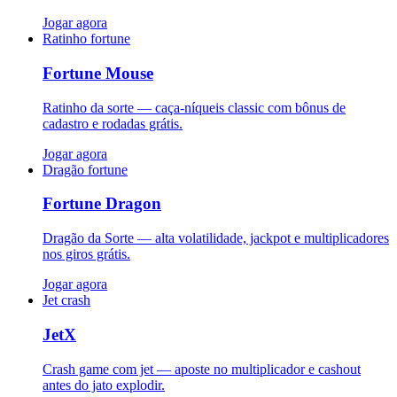
Jogar agora
Ratinho
fortune
Fortune Mouse
Ratinho da sorte — caça-níqueis classic com bônus de
cadastro e rodadas grátis.
Jogar agora
Dragão
fortune
Fortune Dragon
Dragão da Sorte — alta volatilidade, jackpot e multiplicadores
nos giros grátis.
Jogar agora
Jet
crash
JetX
Crash game com jet — aposte no multiplicador e cashout
antes do jato explodir.