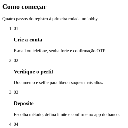
Como começar
Quatro passos do registro à primeira rodada no lobby.
01
Crie a conta
E-mail ou telefone, senha forte e confirmação OTP.
02
Verifique o perfil
Documento e selfie para liberar saques mais altos.
03
Deposite
Escolha método, defina limite e confirme no app do banco.
04