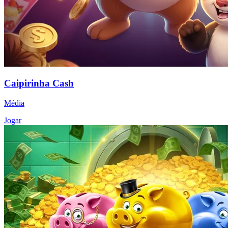
Caipirinha Cash
Média
Jogar