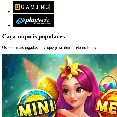
Caça-níqueis populares
Os slots mais jogados — clique para abrir direto no lobby.