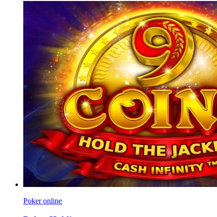
Poker online