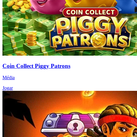
Coin Collect Piggy Patrons
Média
Jogar