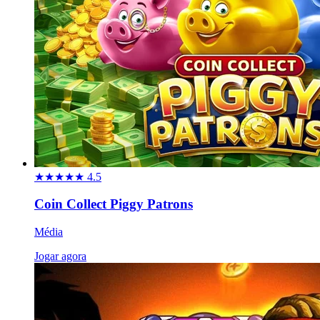
★★★★★
4.5
Coin Collect Piggy Patrons
Média
Jogar agora