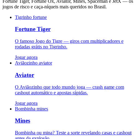
Fortune Tiger, Fortune Ox, Aviator, Mines, Spaceman e JetX — os
jogos de risco e caça-níqueis mais queridos no Brasil.
Tigrinho
fortune
Fortune Tiger
O famoso Jogo do Tigre — giros com multiplicadores e
rodadas grátis no Tigrinho.
Jogar agora
Aviãozinho
aviator
Aviator
O Aviãozinho que todo mundo joga — crash game com
cashout automático e apostas rápidas.
Jogar agora
Bombinha
mines
Mines
Bombinha ou mina? Teste a sorte revelando casas e cashout
antes da explosão.