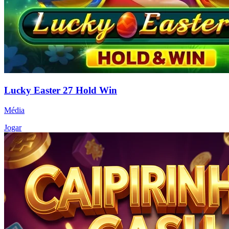
Lucky Easter 27 Hold Win
Média
Jogar