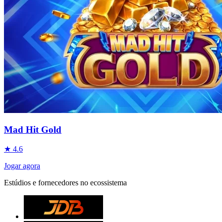
Mad Hit Gold
★
4.6
Jogar agora
Estúdios e fornecedores no ecossistema