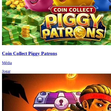
Coin Collect Piggy Patrons
Média
Jogar