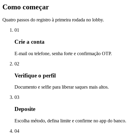
Como começar
Quatro passos do registro à primeira rodada no lobby.
01
Crie a conta
E-mail ou telefone, senha forte e confirmação OTP.
02
Verifique o perfil
Documento e selfie para liberar saques mais altos.
03
Deposite
Escolha método, defina limite e confirme no app do banco.
04