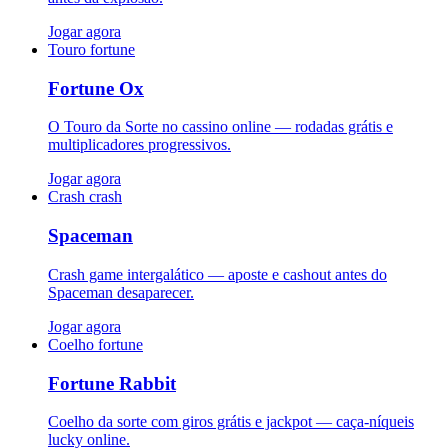
Jogar agora
Touro
fortune
Fortune Ox
O Touro da Sorte no cassino online — rodadas grátis e
multiplicadores progressivos.
Jogar agora
Crash
crash
Spaceman
Crash game intergalático — aposte e cashout antes do
Spaceman desaparecer.
Jogar agora
Coelho
fortune
Fortune Rabbit
Coelho da sorte com giros grátis e jackpot — caça-níqueis
lucky online.