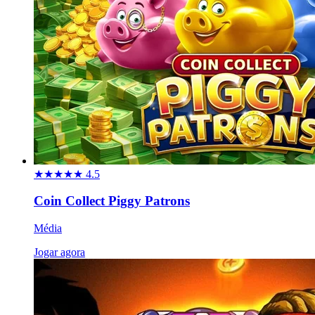
★★★★★
4.5
Coin Collect Piggy Patrons
Média
Jogar agora