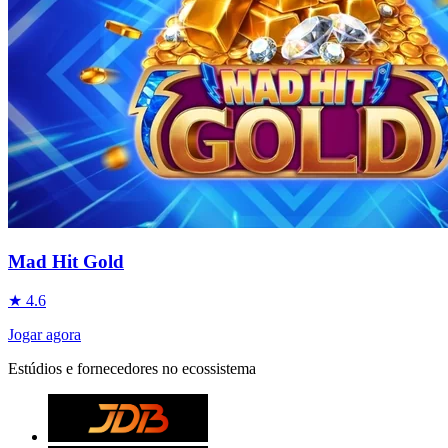
Mad Hit Gold
★
4.6
Jogar agora
Estúdios e fornecedores no ecossistema