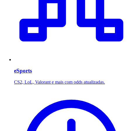
eSports
CS2, LoL, Valorant e mais com odds atualizadas.