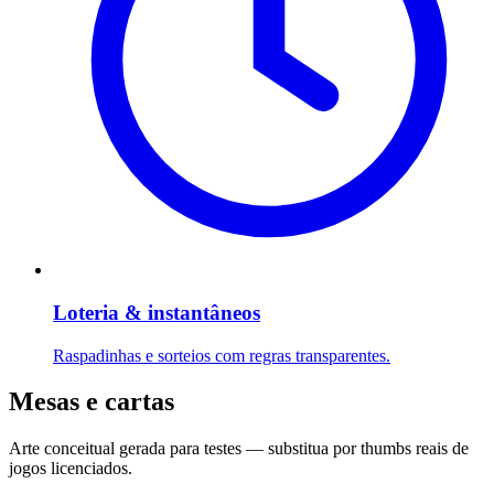
Loteria & instantâneos
Raspadinhas e sorteios com regras transparentes.
Mesas e cartas
Arte conceitual gerada para testes — substitua por thumbs reais de
jogos licenciados.