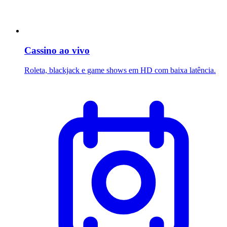
Cassino ao vivo
Roleta, blackjack e game shows em HD com baixa latência.