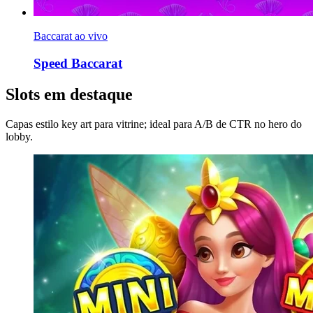
Baccarat ao vivo
Speed Baccarat
Slots em destaque
Capas estilo key art para vitrine; ideal para A/B de CTR no hero do
lobby.