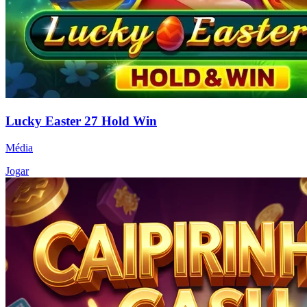
Lucky Easter 27 Hold Win
Média
Jogar