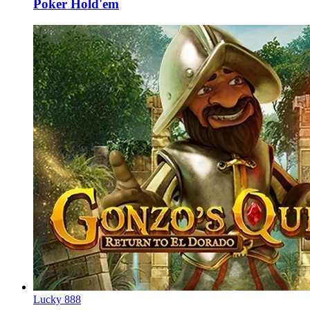
Poker Hold'em
Lucky 888