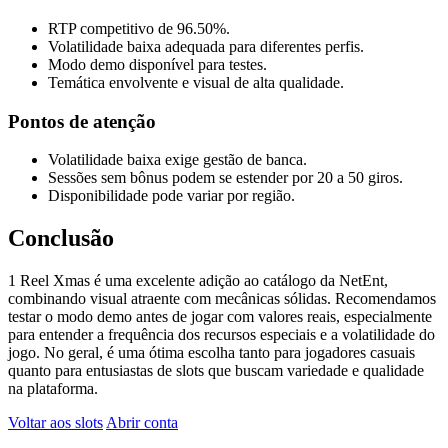
RTP competitivo de 96.50%.
Volatilidade baixa adequada para diferentes perfis.
Modo demo disponível para testes.
Temática envolvente e visual de alta qualidade.
Pontos de atenção
Volatilidade baixa exige gestão de banca.
Sessões sem bônus podem se estender por 20 a 50 giros.
Disponibilidade pode variar por região.
Conclusão
1 Reel Xmas é uma excelente adição ao catálogo da NetEnt,
combinando visual atraente com mecânicas sólidas. Recomendamos
testar o modo demo antes de jogar com valores reais, especialmente
para entender a frequência dos recursos especiais e a volatilidade do
jogo. No geral, é uma ótima escolha tanto para jogadores casuais
quanto para entusiastas de slots que buscam variedade e qualidade
na plataforma.
Voltar aos slots
Abrir conta