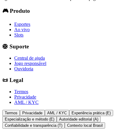
🎮
Produto
Esportes
Ao vivo
Slots
🛟
Suporte
Central de ajuda
Jogo responsável
Ouvidoria
📜
Legal
Termos
Privacidade
AML / KYC
Termos
Privacidade
AML / KYC
Experiência prática (E)
Especialização e método (E)
Autoridade editorial (A)
Confiabilidade e transparência (T)
Contexto local Brasil