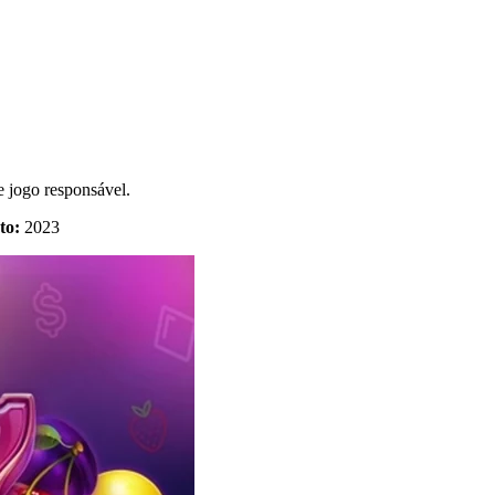
e jogo responsável.
to:
2023