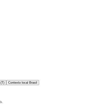
 (T)
Contexto local Brasil
o.