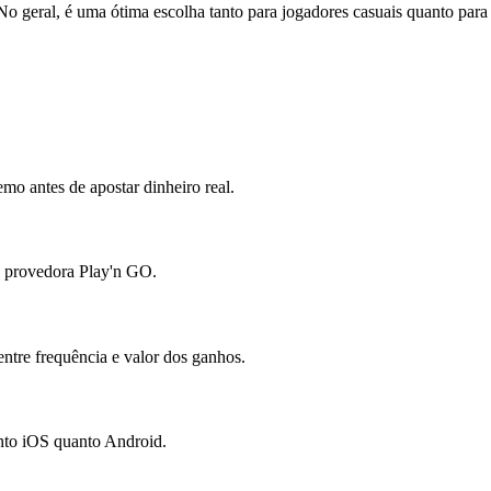
. No geral, é uma ótima escolha tanto para jogadores casuais quanto para
o antes de apostar dinheiro real.
à provedora Play'n GO.
ntre frequência e valor dos ganhos.
anto iOS quanto Android.