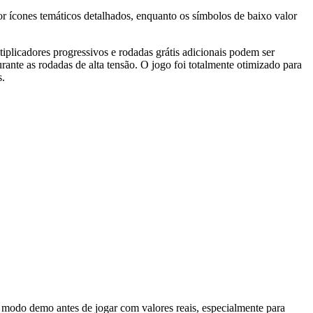
r ícones temáticos detalhados, enquanto os símbolos de baixo valor
plicadores progressivos e rodadas grátis adicionais podem ser
ante as rodadas de alta tensão. O jogo foi totalmente otimizado para
s.
modo demo antes de jogar com valores reais, especialmente para