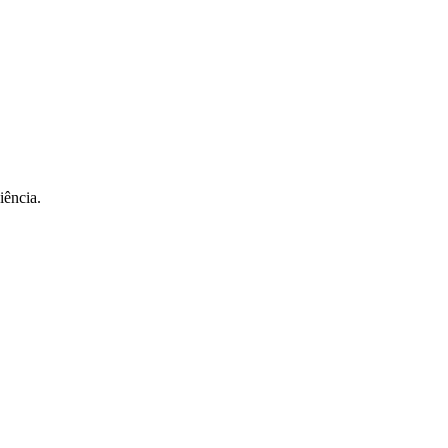
iência.