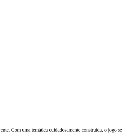
vente. Com uma temática cuidadosamente construída, o jogo se