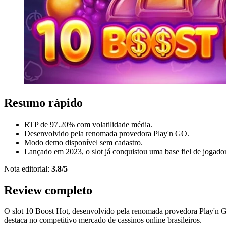
Resumo rápido
RTP de 97.20% com volatilidade média.
Desenvolvido pela renomada provedora Play'n GO.
Modo demo disponível sem cadastro.
Lançado em 2023, o slot já conquistou uma base fiel de jogador
Nota editorial:
3.8/5
Review completo
O slot 10 Boost Hot, desenvolvido pela renomada provedora Play'n G
destaca no competitivo mercado de cassinos online brasileiros.