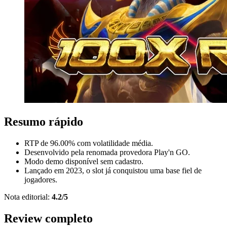
Resumo rápido
RTP de 96.00% com volatilidade média.
Desenvolvido pela renomada provedora Play'n GO.
Modo demo disponível sem cadastro.
Lançado em 2023, o slot já conquistou uma base fiel de
jogadores.
Nota editorial:
4.2/5
Review completo