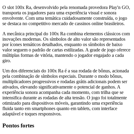
O slot 100x Ra, desenvolvido pela renomada provedora Play'n GO,
transporta os jogadores para uma experiência visual e sonora
envolvente. Com uma temática cuidadosamente construída, o jogo
se destaca no competitivo mercado de cassinos online brasileiros.
A mecânica principal do 100x Ra combina elementos clássicos com
inovações modernas. Os símbolos de alto valor são representados
por ícones temáticos detalhados, enquanto os símbolos de baixo
valor seguem o padrão de cartas estilizadas. A grade de jogo oferece
múltiplas formas de vitória, mantendo o jogador engajado a cada
giro.
Um dos diferenciais do 100x Ra é a sua rodada de bônus, acionada
pela combinação de símbolos especiais. Durante o modo bônus,
multiplicadores progressivos e rodadas grátis adicionais podem ser
ativados, elevando significativamente o potencial de ganhos. A
experiência sonora acompanha cada momento, com trilha que se
intensifica durante as rodadas de alta tensão. O jogo foi totalmente
otimizado para dispositivos móveis, garantindo uma experiência
fluida tanto em smartphones quanto em tablets, com interface
adaptável e toques responsivos.
Pontos fortes