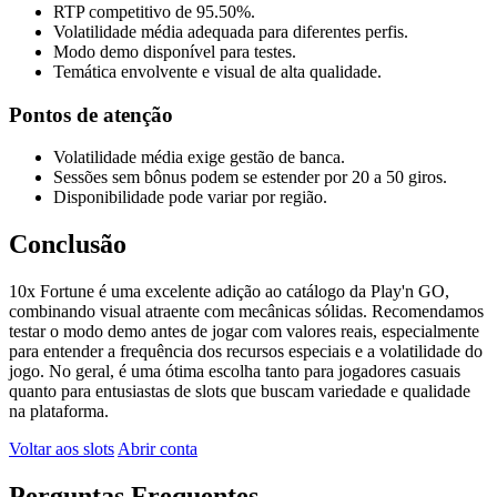
RTP competitivo de 95.50%.
Volatilidade média adequada para diferentes perfis.
Modo demo disponível para testes.
Temática envolvente e visual de alta qualidade.
Pontos de atenção
Volatilidade média exige gestão de banca.
Sessões sem bônus podem se estender por 20 a 50 giros.
Disponibilidade pode variar por região.
Conclusão
10x Fortune é uma excelente adição ao catálogo da Play'n GO,
combinando visual atraente com mecânicas sólidas. Recomendamos
testar o modo demo antes de jogar com valores reais, especialmente
para entender a frequência dos recursos especiais e a volatilidade do
jogo. No geral, é uma ótima escolha tanto para jogadores casuais
quanto para entusiastas de slots que buscam variedade e qualidade
na plataforma.
Voltar aos slots
Abrir conta
Perguntas Frequentes