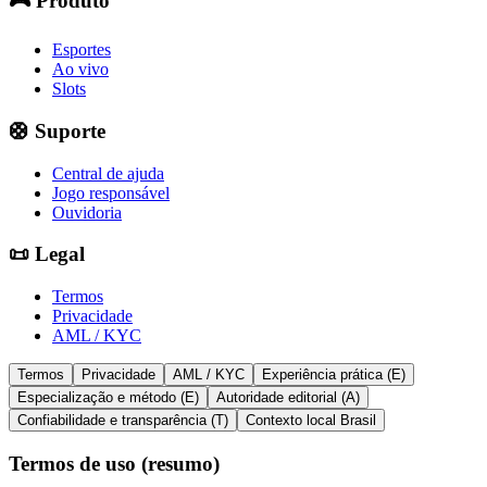
🎮
Produto
Esportes
Ao vivo
Slots
🛟
Suporte
Central de ajuda
Jogo responsável
Ouvidoria
📜
Legal
Termos
Privacidade
AML / KYC
Termos
Privacidade
AML / KYC
Experiência prática (E)
Especialização e método (E)
Autoridade editorial (A)
Confiabilidade e transparência (T)
Contexto local Brasil
Termos de uso (resumo)