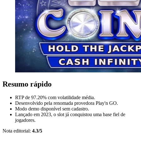
Resumo rápido
RTP de 97.20% com volatilidade média.
Desenvolvido pela renomada provedora Play'n GO.
Modo demo disponível sem cadastro.
Lançado em 2023, o slot já conquistou uma base fiel de
jogadores.
Nota editorial:
4.3/5