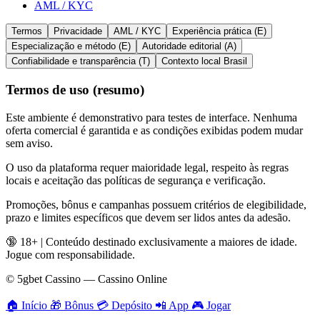
AML / KYC
Termos
Privacidade
AML / KYC
Experiência prática (E)
Especialização e método (E)
Autoridade editorial (A)
Confiabilidade e transparência (T)
Contexto local Brasil
Termos de uso (resumo)
Este ambiente é demonstrativo para testes de interface. Nenhuma
oferta comercial é garantida e as condições exibidas podem mudar
sem aviso.
O uso da plataforma requer maioridade legal, respeito às regras
locais e aceitação das políticas de segurança e verificação.
Promoções, bônus e campanhas possuem critérios de elegibilidade,
prazo e limites específicos que devem ser lidos antes da adesão.
🔞 18+ | Conteúdo destinado exclusivamente a maiores de idade.
Jogue com responsabilidade.
© 5gbet Cassino — Cassino Online
🏠
Início
🎁
Bônus
💳
Depósito
📲
App
🎮
Jogar