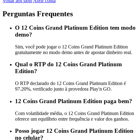
Voltar aos slots
Abrir conta
Perguntas Frequentes
O 12 Coins Grand Platinum Edition tem modo
demo?
Sim, você pode jogar o 12 Coins Grand Platinum Edition
gratuitamente no modo demo antes de apostar dinheiro real.
Qual o RTP do 12 Coins Grand Platinum
Edition?
O RTP declarado do 12 Coins Grand Platinum Edition é
97.20%, verificado junto à provedora Play'n GO.
12 Coins Grand Platinum Edition paga bem?
Com volatilidade média, o 12 Coins Grand Platinum Edition
oferece um equilíbrio entre frequência e valor dos ganhos.
Posso jogar 12 Coins Grand Platinum Edition
no celular?