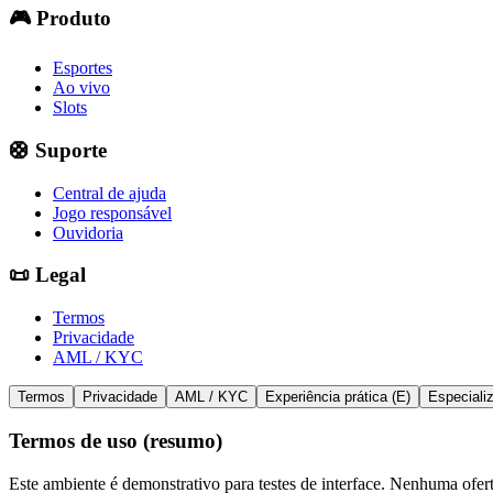
🎮
Produto
Esportes
Ao vivo
Slots
🛟
Suporte
Central de ajuda
Jogo responsável
Ouvidoria
📜
Legal
Termos
Privacidade
AML / KYC
Termos
Privacidade
AML / KYC
Experiência prática (E)
Especiali
Termos de uso (resumo)
Este ambiente é demonstrativo para testes de interface. Nenhuma ofer