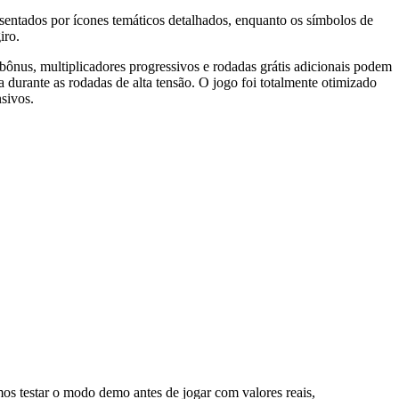
entados por ícones temáticos detalhados, enquanto os símbolos de
iro.
nus, multiplicadores progressivos e rodadas grátis adicionais podem
 durante as rodadas de alta tensão. O jogo foi totalmente otimizado
sivos.
s testar o modo demo antes de jogar com valores reais,