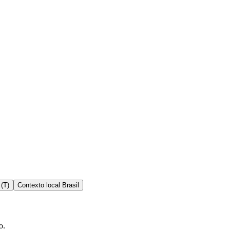
 (T)
Contexto local Brasil
o.