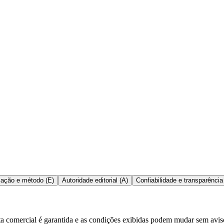
zação e método (E)
Autoridade editorial (A)
Confiabilidade e transparência
ta comercial é garantida e as condições exibidas podem mudar sem avis