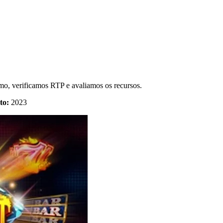
, verificamos RTP e avaliamos os recursos.
to:
2023