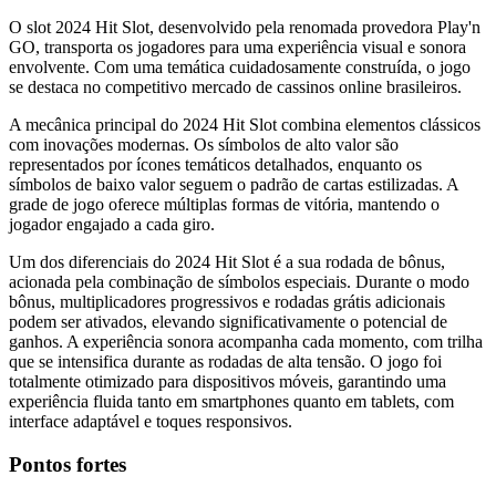
O slot 2024 Hit Slot, desenvolvido pela renomada provedora Play'n
GO, transporta os jogadores para uma experiência visual e sonora
envolvente. Com uma temática cuidadosamente construída, o jogo
se destaca no competitivo mercado de cassinos online brasileiros.
A mecânica principal do 2024 Hit Slot combina elementos clássicos
com inovações modernas. Os símbolos de alto valor são
representados por ícones temáticos detalhados, enquanto os
símbolos de baixo valor seguem o padrão de cartas estilizadas. A
grade de jogo oferece múltiplas formas de vitória, mantendo o
jogador engajado a cada giro.
Um dos diferenciais do 2024 Hit Slot é a sua rodada de bônus,
acionada pela combinação de símbolos especiais. Durante o modo
bônus, multiplicadores progressivos e rodadas grátis adicionais
podem ser ativados, elevando significativamente o potencial de
ganhos. A experiência sonora acompanha cada momento, com trilha
que se intensifica durante as rodadas de alta tensão. O jogo foi
totalmente otimizado para dispositivos móveis, garantindo uma
experiência fluida tanto em smartphones quanto em tablets, com
interface adaptável e toques responsivos.
Pontos fortes