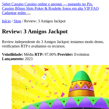
5gbet Cassino
Cassino online e apostas — pagando no Pix.
Cassino
Bônus
Slots
Poker & Roulette
Jogos em alta
VIP
FAQ
Cadastrar grátis
Início
/
Slots
/
Review: 3 Amigos Jackpot
Review: 3 Amigos Jackpot
Review independente do 3 Amigos Jackpot: testamos modo demo,
verificamos RTP e avaliamos os recursos.
Volatilidade:
Média
RTP:
97.00%
Provider:
Evolution
Lançamento:
2023