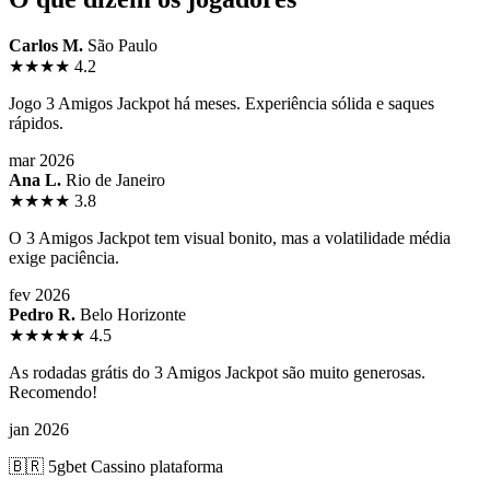
Carlos M.
São Paulo
★★★★
4.2
Jogo 3 Amigos Jackpot há meses. Experiência sólida e saques
rápidos.
mar 2026
Ana L.
Rio de Janeiro
★★★★
3.8
O 3 Amigos Jackpot tem visual bonito, mas a volatilidade média
exige paciência.
fev 2026
Pedro R.
Belo Horizonte
★★★★★
4.5
As rodadas grátis do 3 Amigos Jackpot são muito generosas.
Recomendo!
jan 2026
🇧🇷 5gbet Cassino plataforma