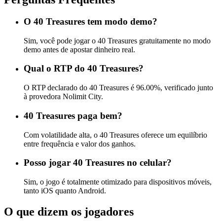
O 40 Treasures tem modo demo?
Sim, você pode jogar o 40 Treasures gratuitamente no modo
demo antes de apostar dinheiro real.
Qual o RTP do 40 Treasures?
O RTP declarado do 40 Treasures é 96.00%, verificado junto
à provedora Nolimit City.
40 Treasures paga bem?
Com volatilidade alta, o 40 Treasures oferece um equilíbrio
entre frequência e valor dos ganhos.
Posso jogar 40 Treasures no celular?
Sim, o jogo é totalmente otimizado para dispositivos móveis,
tanto iOS quanto Android.
O que dizem os jogadores