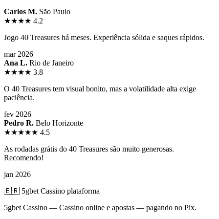
Carlos M.
São Paulo
★★★★
4.2
Jogo 40 Treasures há meses. Experiência sólida e saques rápidos.
mar 2026
Ana L.
Rio de Janeiro
★★★★
3.8
O 40 Treasures tem visual bonito, mas a volatilidade alta exige
paciência.
fev 2026
Pedro R.
Belo Horizonte
★★★★★
4.5
As rodadas grátis do 40 Treasures são muito generosas.
Recomendo!
jan 2026
🇧🇷 5gbet Cassino plataforma
5gbet Cassino — Cassino online e apostas — pagando no Pix.