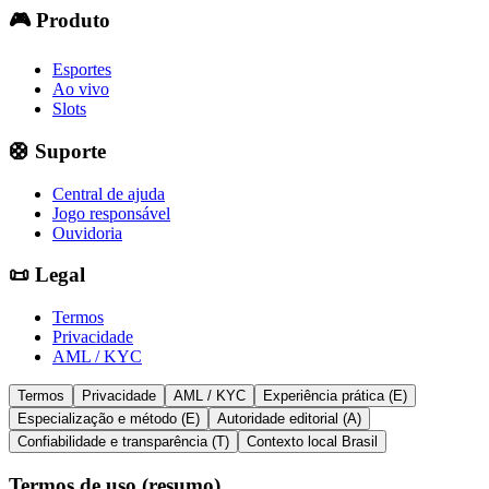
🎮
Produto
Esportes
Ao vivo
Slots
🛟
Suporte
Central de ajuda
Jogo responsável
Ouvidoria
📜
Legal
Termos
Privacidade
AML / KYC
Termos
Privacidade
AML / KYC
Experiência prática (E)
Especialização e método (E)
Autoridade editorial (A)
Confiabilidade e transparência (T)
Contexto local Brasil
Termos de uso (resumo)