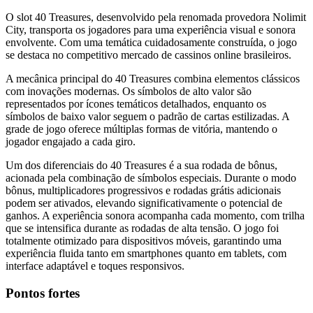
O slot 40 Treasures, desenvolvido pela renomada provedora Nolimit
City, transporta os jogadores para uma experiência visual e sonora
envolvente. Com uma temática cuidadosamente construída, o jogo
se destaca no competitivo mercado de cassinos online brasileiros.
A mecânica principal do 40 Treasures combina elementos clássicos
com inovações modernas. Os símbolos de alto valor são
representados por ícones temáticos detalhados, enquanto os
símbolos de baixo valor seguem o padrão de cartas estilizadas. A
grade de jogo oferece múltiplas formas de vitória, mantendo o
jogador engajado a cada giro.
Um dos diferenciais do 40 Treasures é a sua rodada de bônus,
acionada pela combinação de símbolos especiais. Durante o modo
bônus, multiplicadores progressivos e rodadas grátis adicionais
podem ser ativados, elevando significativamente o potencial de
ganhos. A experiência sonora acompanha cada momento, com trilha
que se intensifica durante as rodadas de alta tensão. O jogo foi
totalmente otimizado para dispositivos móveis, garantindo uma
experiência fluida tanto em smartphones quanto em tablets, com
interface adaptável e toques responsivos.
Pontos fortes