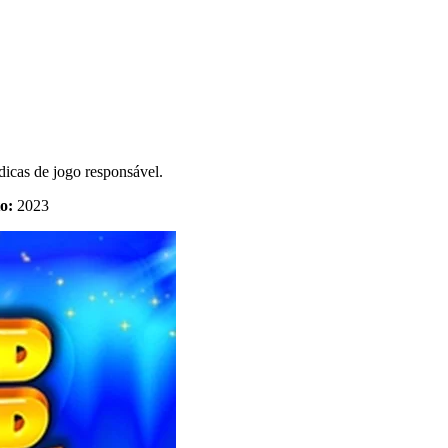
dicas de jogo responsável.
o:
2023