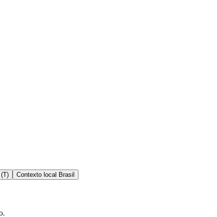
 (T)
Contexto local Brasil
o.