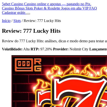
5gbet Cassino
Cassino online e apostas — pagando no Pix.
Cassino
Bônus
Slots
Poker & Roulette
Jogos em alta
VIP
FAQ
Cadastrar grátis
Início
/
Slots
/
Review: 777 Lucky Hits
Review: 777 Lucky Hits
Review do 777 Lucky Hits: análises, dicas e modo demo para testar an
Volatilidade:
Alta
RTP:
97.20%
Provider:
Nolimit City
Lançament