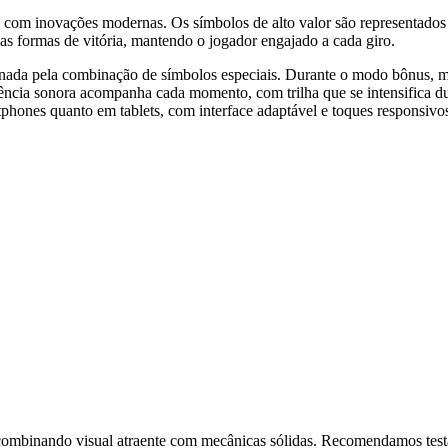
com inovações modernas. Os símbolos de alto valor são representados 
las formas de vitória, mantendo o jogador engajado a cada giro.
nada pela combinação de símbolos especiais. Durante o modo bônus, mul
ência sonora acompanha cada momento, com trilha que se intensifica dur
tphones quanto em tablets, com interface adaptável e toques responsivo
 combinando visual atraente com mecânicas sólidas. Recomendamos testa