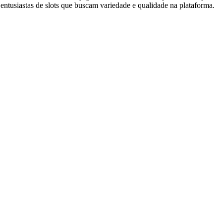
 entusiastas de slots que buscam variedade e qualidade na plataforma.