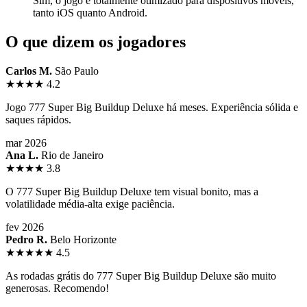
Sim, o jogo é totalmente otimizado para dispositivos móveis,
tanto iOS quanto Android.
O que dizem os jogadores
Carlos M.
São Paulo
★★★★
4.2
Jogo 777 Super Big Buildup Deluxe há meses. Experiência sólida e
saques rápidos.
mar 2026
Ana L.
Rio de Janeiro
★★★★
3.8
O 777 Super Big Buildup Deluxe tem visual bonito, mas a
volatilidade média-alta exige paciência.
fev 2026
Pedro R.
Belo Horizonte
★★★★★
4.5
As rodadas grátis do 777 Super Big Buildup Deluxe são muito
generosas. Recomendo!