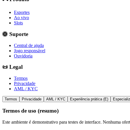
Esportes
Ao vivo
Slots
🛟
Suporte
Central de ajuda
Jogo responsável
Ouvidoria
📜
Legal
Termos
Privacidade
AML / KYC
Termos
Privacidade
AML / KYC
Experiência prática (E)
Especiali
Termos de uso (resumo)
Este ambiente é demonstrativo para testes de interface. Nenhuma ofer