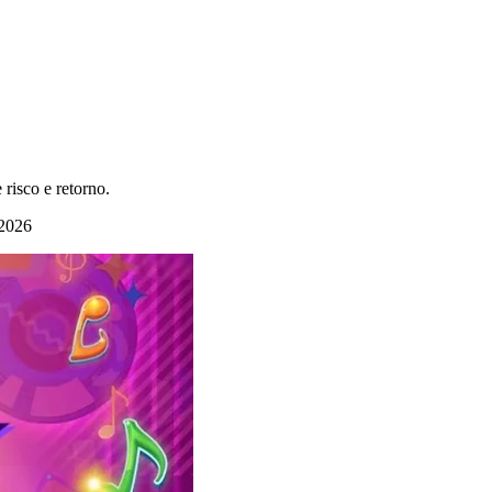
risco e retorno.
2026