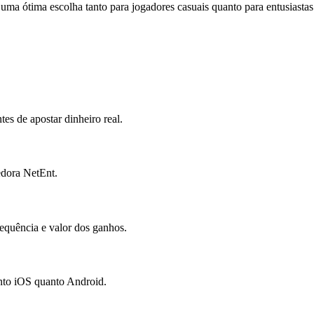
 é uma ótima escolha tanto para jogadores casuais quanto para entusiasta
s de apostar dinheiro real.
edora NetEnt.
requência e valor dos ganhos.
anto iOS quanto Android.