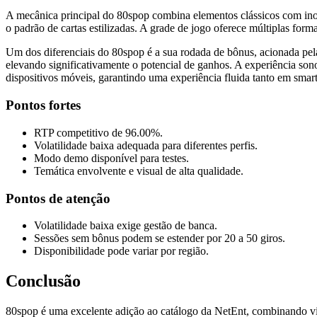
A mecânica principal do 80spop combina elementos clássicos com inov
o padrão de cartas estilizadas. A grade de jogo oferece múltiplas form
Um dos diferenciais do 80spop é a sua rodada de bônus, acionada pel
elevando significativamente o potencial de ganhos. A experiência son
dispositivos móveis, garantindo uma experiência fluida tanto em smar
Pontos fortes
RTP competitivo de 96.00%.
Volatilidade baixa adequada para diferentes perfis.
Modo demo disponível para testes.
Temática envolvente e visual de alta qualidade.
Pontos de atenção
Volatilidade baixa exige gestão de banca.
Sessões sem bônus podem se estender por 20 a 50 giros.
Disponibilidade pode variar por região.
Conclusão
80spop é uma excelente adição ao catálogo da NetEnt, combinando vi