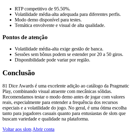
RTP competitivo de 95.50%.
Volatilidade média-alta adequada para diferentes perfis.
Modo demo disponível para testes.
Temática envolvente e visual de alta qualidade.
Pontos de atenção
Volatilidade média-alta exige gestão de banca.
Sessões sem bônus podem se estender por 20 a 50 giros.
Disponibilidade pode variar por região.
Conclusão
81 Dice Awards é uma excelente adição ao catálogo da Pragmatic
Play, combinando visual atraente com mecânicas sólidas.
Recomendamos testar o modo demo antes de jogar com valores
reais, especialmente para entender a frequência dos recursos
especiais e a volatilidade do jogo. No geral, é uma ótima escolha
tanto para jogadores casuais quanto para entusiastas de slots que
buscam variedade e qualidade na plataforma.
Voltar aos slots
Abrir conta