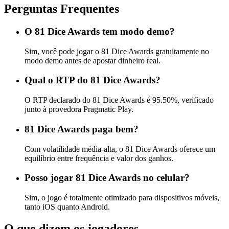
Perguntas Frequentes
O 81 Dice Awards tem modo demo?
Sim, você pode jogar o 81 Dice Awards gratuitamente no
modo demo antes de apostar dinheiro real.
Qual o RTP do 81 Dice Awards?
O RTP declarado do 81 Dice Awards é 95.50%, verificado
junto à provedora Pragmatic Play.
81 Dice Awards paga bem?
Com volatilidade média-alta, o 81 Dice Awards oferece um
equilíbrio entre frequência e valor dos ganhos.
Posso jogar 81 Dice Awards no celular?
Sim, o jogo é totalmente otimizado para dispositivos móveis,
tanto iOS quanto Android.
O que dizem os jogadores