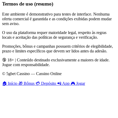
Termos de uso (resumo)
Este ambiente é demonstrativo para testes de interface. Nenhuma
oferta comercial é garantida e as condições exibidas podem mudar
sem aviso.
O uso da plataforma requer maioridade legal, respeito às regras
locais e aceitação das políticas de segurança e verificação.
Promoções, bônus e campanhas possuem critérios de elegibilidade,
prazo e limites específicos que devem ser lidos antes da adesão.
🔞 18+ | Conteúdo destinado exclusivamente a maiores de idade.
Jogue com responsabilidade.
© 5gbet Cassino — Cassino Online
🏠
Início
🎁
Bônus
💳
Depósito
📲
App
🎮
Jogar