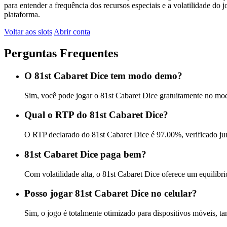
para entender a frequência dos recursos especiais e a volatilidade do
plataforma.
Voltar aos slots
Abrir conta
Perguntas Frequentes
O 81st Cabaret Dice tem modo demo?
Sim, você pode jogar o 81st Cabaret Dice gratuitamente no mod
Qual o RTP do 81st Cabaret Dice?
O RTP declarado do 81st Cabaret Dice é 97.00%, verificado jun
81st Cabaret Dice paga bem?
Com volatilidade alta, o 81st Cabaret Dice oferece um equilíbri
Posso jogar 81st Cabaret Dice no celular?
Sim, o jogo é totalmente otimizado para dispositivos móveis, t