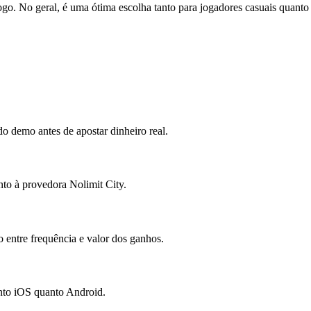
 jogo. No geral, é uma ótima escolha tanto para jogadores casuais quanto
o demo antes de apostar dinheiro real.
to à provedora Nolimit City.
o entre frequência e valor dos ganhos.
anto iOS quanto Android.