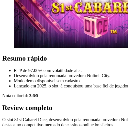
Resumo rápido
RTP de 97.00% com volatilidade alta.
Desenvolvido pela renomada provedora Nolimit City.
Modo demo disponível sem cadastro.
Lançado em 2025, o slot já conquistou uma base fiel de jogador
Nota editorial:
3.6/5
Review completo
O slot 81st Cabaret Dice, desenvolvido pela renomada provedora Noli
destaca no competitivo mercado de cassinos online brasileiros.