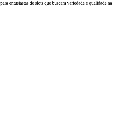
 para entusiastas de slots que buscam variedade e qualidade na