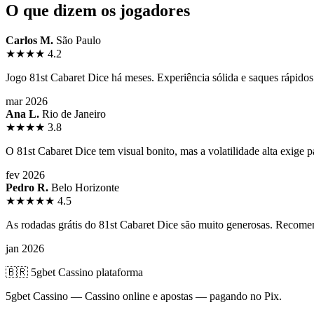
O que dizem os jogadores
Carlos M.
São Paulo
★★★★
4.2
Jogo 81st Cabaret Dice há meses. Experiência sólida e saques rápidos
mar 2026
Ana L.
Rio de Janeiro
★★★★
3.8
O 81st Cabaret Dice tem visual bonito, mas a volatilidade alta exige p
fev 2026
Pedro R.
Belo Horizonte
★★★★★
4.5
As rodadas grátis do 81st Cabaret Dice são muito generosas. Recome
jan 2026
🇧🇷 5gbet Cassino plataforma
5gbet Cassino — Cassino online e apostas — pagando no Pix.