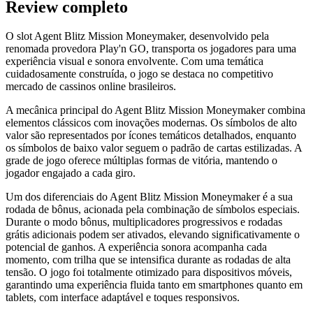
Review completo
O slot Agent Blitz Mission Moneymaker, desenvolvido pela
renomada provedora Play'n GO, transporta os jogadores para uma
experiência visual e sonora envolvente. Com uma temática
cuidadosamente construída, o jogo se destaca no competitivo
mercado de cassinos online brasileiros.
A mecânica principal do Agent Blitz Mission Moneymaker combina
elementos clássicos com inovações modernas. Os símbolos de alto
valor são representados por ícones temáticos detalhados, enquanto
os símbolos de baixo valor seguem o padrão de cartas estilizadas. A
grade de jogo oferece múltiplas formas de vitória, mantendo o
jogador engajado a cada giro.
Um dos diferenciais do Agent Blitz Mission Moneymaker é a sua
rodada de bônus, acionada pela combinação de símbolos especiais.
Durante o modo bônus, multiplicadores progressivos e rodadas
grátis adicionais podem ser ativados, elevando significativamente o
potencial de ganhos. A experiência sonora acompanha cada
momento, com trilha que se intensifica durante as rodadas de alta
tensão. O jogo foi totalmente otimizado para dispositivos móveis,
garantindo uma experiência fluida tanto em smartphones quanto em
tablets, com interface adaptável e toques responsivos.