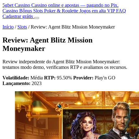
5gbet Cassino
Cassino online e apostas — pagando no Pix.
Cassino
Bônus
Slots
Poker & Roulette
Jogos em alta
VIP
FAQ
Cadastrar grátis
Início
/
Slots
/
Review: Agent Blitz Mission Moneymaker
Review: Agent Blitz Mission
Moneymaker
Review independente do Agent Blitz Mission Moneymaker:
testamos modo demo, verificamos RTP e avaliamos os recursos.
Volatilidade:
Média
RTP:
95.50%
Provider:
Play'n GO
Lançamento:
2023