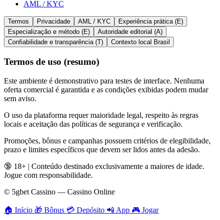
AML / KYC
Termos
Privacidade
AML / KYC
Experiência prática (E)
Especialização e método (E)
Autoridade editorial (A)
Confiabilidade e transparência (T)
Contexto local Brasil
Termos de uso (resumo)
Este ambiente é demonstrativo para testes de interface. Nenhuma
oferta comercial é garantida e as condições exibidas podem mudar
sem aviso.
O uso da plataforma requer maioridade legal, respeito às regras
locais e aceitação das políticas de segurança e verificação.
Promoções, bônus e campanhas possuem critérios de elegibilidade,
prazo e limites específicos que devem ser lidos antes da adesão.
🔞 18+ | Conteúdo destinado exclusivamente a maiores de idade.
Jogue com responsabilidade.
© 5gbet Cassino — Cassino Online
🏠
Início
🎁
Bônus
💳
Depósito
📲
App
🎮
Jogar