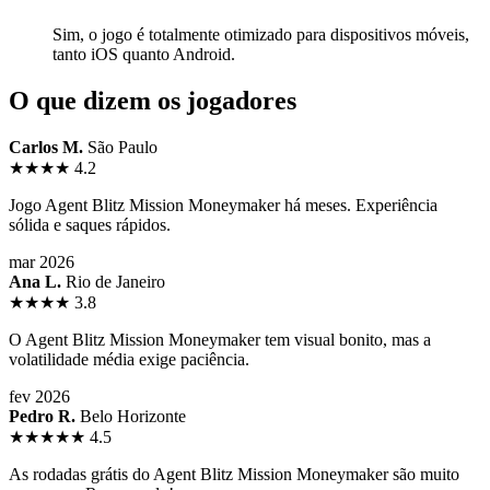
Sim, o jogo é totalmente otimizado para dispositivos móveis,
tanto iOS quanto Android.
O que dizem os jogadores
Carlos M.
São Paulo
★★★★
4.2
Jogo Agent Blitz Mission Moneymaker há meses. Experiência
sólida e saques rápidos.
mar 2026
Ana L.
Rio de Janeiro
★★★★
3.8
O Agent Blitz Mission Moneymaker tem visual bonito, mas a
volatilidade média exige paciência.
fev 2026
Pedro R.
Belo Horizonte
★★★★★
4.5
As rodadas grátis do Agent Blitz Mission Moneymaker são muito